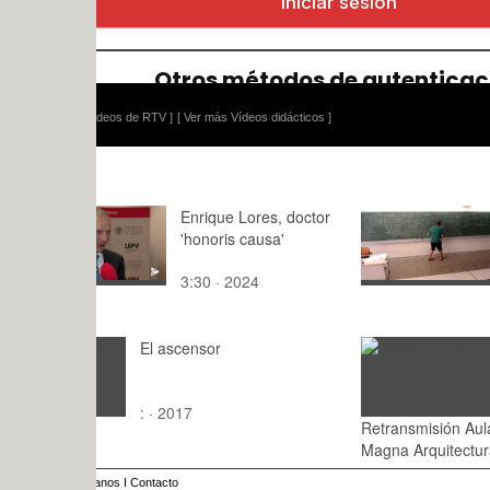
ídeos de RTV ]
[ Ver más Vídeos didácticos ]
Enrique Lores, doctor
Matemática
'honoris causa'
Ejemplo_2
polares a 
3:30 · 2024
7:55 · 202
El ascensor
: · 2017
Retransmisión Aula
: · 2016
Magna Arquitectura
anos
I
Contacto