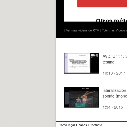
[ Ver más vídeos de RTV ]
[ Ver más Vídeos d
AVD. Unit 1. 
testing
10:18 · 2017
lateralización
sonido (mon
1:34 · 2015
Cómo llegar
I
Planos
I
Contacto