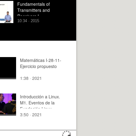
Fundamentals of
Transmitters and
Receivers I
10:34 · 2015
Matemáticas I-28-11-
Ejercicio propuesto
1:38 · 2021
Introducción a Linux.
M1. Eventos de la
Fundación Linux
3:50 · 2021