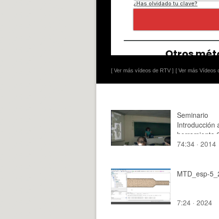
[ Ver más vídeos de RTV ]
[ Ver más Vídeos d
Seminario
Introducción 
herramienta 
74:34 · 2014
Blender ( 30
noviembre 20
PoLinuX
MTD_esp-5_2
7:24 · 2024