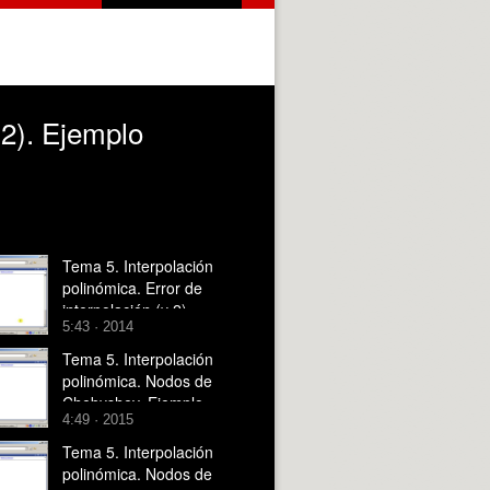
 2). Ejemplo
Tema 5. Interpolación
polinómica. Error de
interpolación (y 2).
5:43 · 2014
Ejemplo Función de
Runge con nodos
Tema 5. Interpolación
equiespaciados.
polinómica. Nodos de
Chebyshev. Ejemplo
4:49 · 2015
Función de Runge con
nodos de Chebyshev.
Tema 5. Interpolación
polinómica. Nodos de