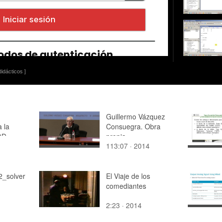
idácticos ]
Guillermo Vázquez
a la
Consuegra. Obra
3D
propia
113:07 · 2014
06 ) -
_solver
El Viaje de los
comediantes
2:23 · 2014