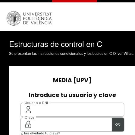
Estructuras de control en C
Se presentan las instrucciones condicionales y los bucles en C Oliver Villarroya, FJ. (2008). Estructuras de control en C. https://riu