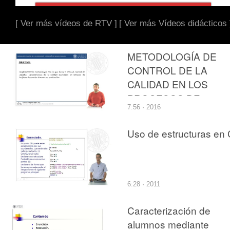
[ Ver más vídeos de RTV ]
[ Ver más Vídeos didácticos 
METODOLOGÍA DE
CONTROL DE LA
CALIDAD EN LOS
PROCESOS DE
7:56 · 2016
FABRICACIÓN DE
ENVASES
Uso de estructuras en 
DECORADOS DE
HOJALATA
6:28 · 2011
Caracterización de
alumnos mediante