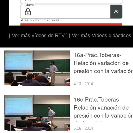
[ Ver más vídeos de RTV ]
[ Ver más Vídeos didácticos 
16a-Prac.Toberas-
Relación variación de
presión con la variació
de área (1/3)
4:13 · 2014
16c-Prac.Toberas-
Relación variación de
presión con la variació
de área (3/3)
5:16 · 2014