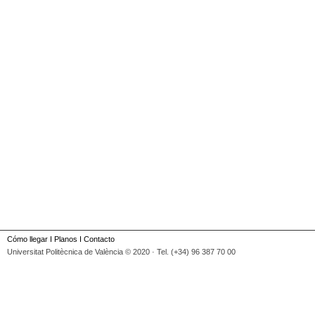
Cómo llegar
I
Planos
I
Contacto
Universitat Politècnica de València © 2020 · Tel. (+34) 96 387 70 00