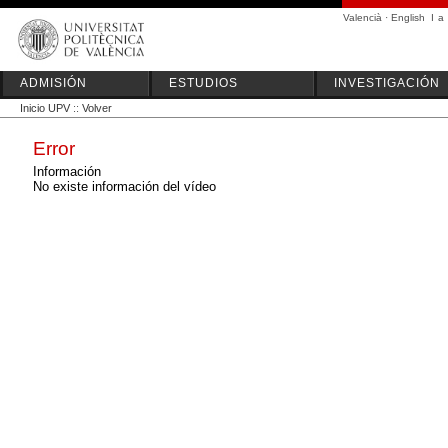
Valencià
·
English
I
a
ADMISIÓN
ESTUDIOS
INVESTIGACIÓN
Inicio UPV
::
Volver
Error
Información
No existe información del vídeo