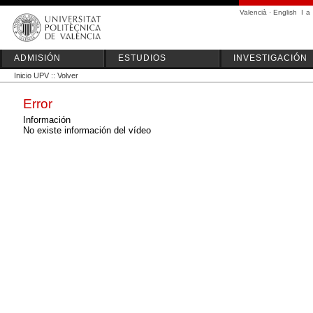
Valencià
·
English
I
a
ADMISIÓN
ESTUDIOS
INVESTIGACIÓN
Inicio UPV
::
Volver
Error
Información
No existe información del vídeo