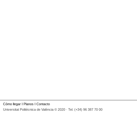
Cómo llegar
I
Planos
I
Contacto
Universitat Politècnica de València © 2020 · Tel. (+34) 96 387 70 00