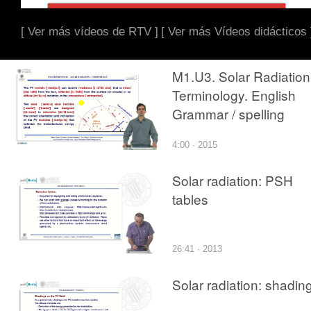
[ Ver más vídeos de RTV ]
[ Ver más Vídeos didácticos 
M1.U3. Solar Radiation
Terminology. English
Grammar / spelling
revision
4:00 · 2015
Solar radiation: PSH
tables
26:41 · 2013
Solar radiation: shadin