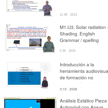
11:48 · 2013
M1.U3. Solar radiation 
Shading. English
Grammar / spelling
revision
5:35 · 2015
Introducción a la
herramienta audiovisua
de formación no
presencial para la
3:19 · 2008
informática industrial
Análisis Estático Pieza
Automóvil con Ansys