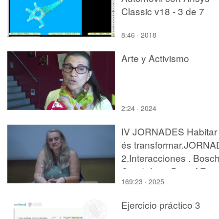
Classic v18 - 3 de 7
8:46 · 2018
Arte y Activismo
2:24 · 2024
IV JORNADES Habitar
és transformar.JORNA
2.Interacciones . Bosch
Capdeferro Data AE
169:23 · 2025
NARCH Maira
Arquitectes Daniel Lóp
Ejercicio práctico 3
(IMHAB)