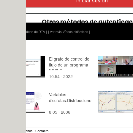
ídeos de RTV ]
[ Ver más Vídeos didácticos ]
El grafo de control de
La digitali
flujo de un programa
cooperativ
WHILE
agroalimen
10:54 · 2022
91:18 · 20
Variables
Rutas - mul
discretas.Distribucione
vehicle tra
s de
8:05 · 2006
3:37 · 201
probabilidad.Ejercicio
1
anos
I
Contacto