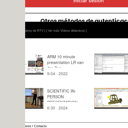
ídeos de RTV ]
[ Ver más Vídeos didácticos ]
ARM 10 minute
Simulación
presentation LR van
automatis
der Zon
PLCSim V1
9:04 · 2022
8:05 · 202
SCIENTIFIC IN-
Creación Vi
PERSON
Modelo Le
PRESENTATION
8862-1 ¿ P
6:30 · 2024
9:,1 · 2016
Tahmida Islam
de 44
anos
I
Contacto