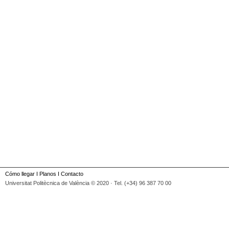
Cómo llegar
I
Planos
I
Contacto
Universitat Politècnica de València © 2020 · Tel. (+34) 96 387 70 00