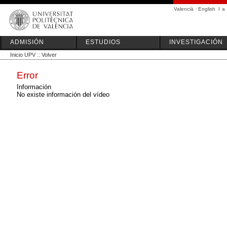
Valencià
·
English
I
a
ADMISIÓN
ESTUDIOS
INVESTIGACIÓN
Inicio UPV
::
Volver
Error
Información
No existe información del vídeo