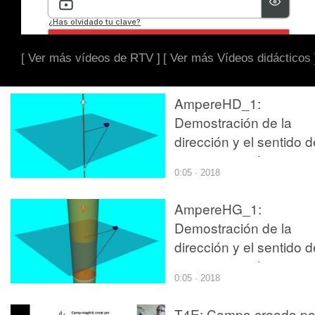
[ Ver más vídeos de RTV ]
[ Ver más Vídeos didácticos 
AmpereHD_1:
Demostración de la
dirección y el sentido d
campo magnético crea
0:05 · 2018
por un hilo conductor
rectilíneo por el que
AmpereHG_1:
circula una corriente
Demostración de la
dirección y el sentido d
campo magnético crea
0:05 · 2018
por un conductor
rectilíneo grueso por el
T4E: Campo creado po