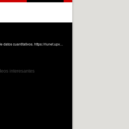
Ejemplos de presentación de datos cuantitativos utilizando una hoja de cálculo. Camacho García, A. (2015). Presentación de datos cuantitativos. https://riunet.upv.es/handle/10251/51971
deos interesantes