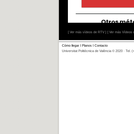
[ Ver más vídeos de RTV ]
[ Ver más Vídeos d
Cómo llegar
I
Planos
I
Contacto
Universitat Politècnica de València © 2020 · Tel. 