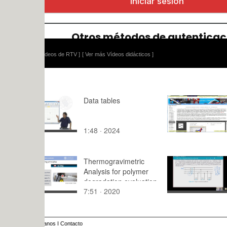
ídeos de RTV ]
[ Ver más Vídeos didácticos ]
Data tables
Mecánica y
Mecanismo
MM - Clase
1:48 · 2024
9:54 · 202
Tramo 11 
Thermogravimetric
CLASE - T
Analysis for polymer
PROBLEM
degradation evaluation
PROPUEST
7:51 · 2020
65:18 · 20
RESOLUC
anos
I
Contacto