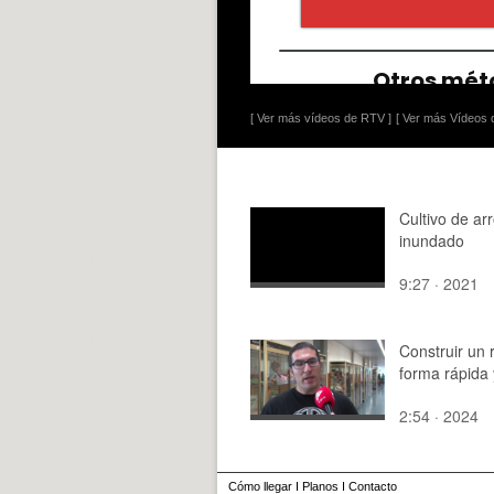
[ Ver más vídeos de RTV ]
[ Ver más Vídeos d
Cultivo de ar
inundado
9:27 · 2021
Construir un 
forma rápida 
2:54 · 2024
Cómo llegar
I
Planos
I
Contacto