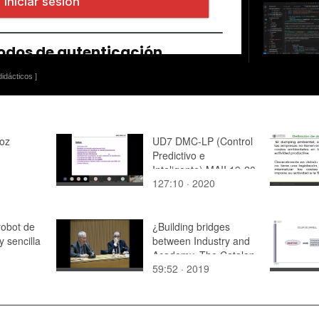
idácticos ]
roz
UD7 DMC-LP (Control
Predictivo e
Inteligente) MAII 19-20
127:10 · 2020
robot de
¿Building bridges
y sencilla
between Industry and
Academy. The Catalan
59:52 · 2019
Industrial Doctorate
Programme¿, by Prof.
Albert Sangrà, PhD.
Director of the UOC