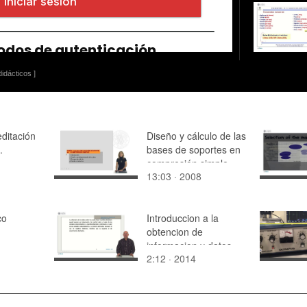
idácticos ]
ditación
Diseño y cálculo de las
.
bases de soportes en
compresión simple
13:03 · 2008
co
Introduccion a la
obtencion de
informacion y datos
2:12 · 2014
tráfico
tts: en)