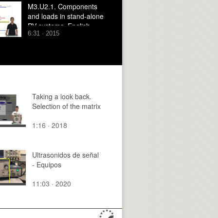
M3.U2.1. Components
and loads in stand-alone
PV systems. English
6:31 · 2015
Grammar / spelling
revision
Taking a look back.
Selection of the matrix
1:16 · 2018
Ultrasonidos de señal
- Equipos
11:03 · 2020