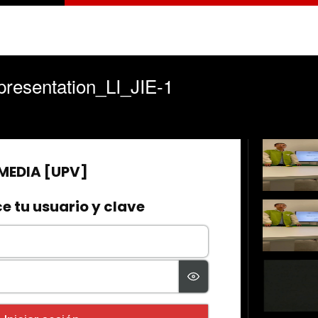
esentation_LI_JIE-1
1