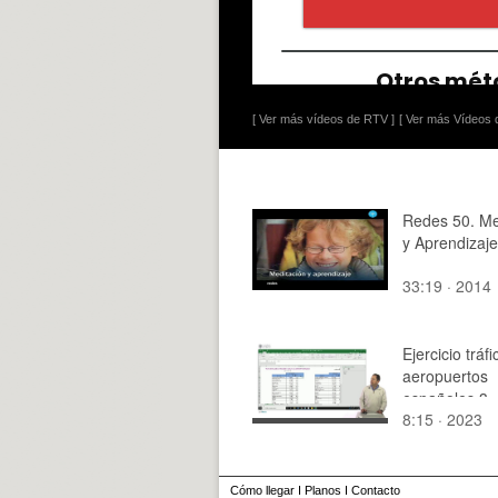
[ Ver más vídeos de RTV ]
[ Ver más Vídeos d
Redes 50. Me
y Aprendizaje
33:19 · 2014
Ejercicio tráfi
aeropuertos
españoles 3.
8:15 · 2023
Comparación 
aeropuertos (
Cómo llegar
I
Planos
I
Contacto