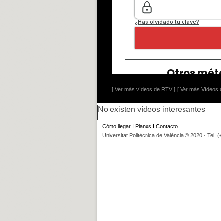
[ Ver más vídeos de RTV ]
[ Ver más Vídeos d
No existen vídeos interesantes
Cómo llegar
I
Planos
I
Contacto
Universitat Politècnica de València © 2020 · Tel. 