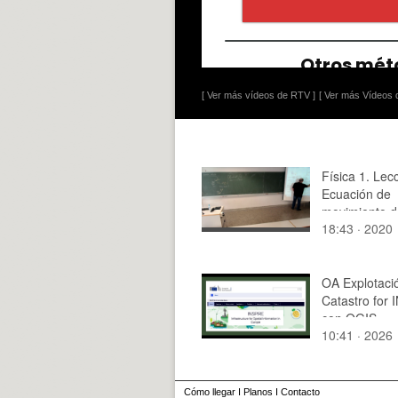
[ Ver más vídeos de RTV ]
[ Ver más Vídeos d
Física 1. Lec
Ecuación de
movimiento d
18:43 · 2020
satélites
OA Explotaci
Catastro for
con QGIS
10:41 · 2026
Cómo llegar
I
Planos
I
Contacto