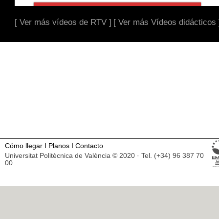
[ Ver más vídeos de RTV ]
[ Ver más Vídeos didácticos 
Cómo llegar
I
Planos
I
Contacto
Universitat Politècnica de València © 2020 · Tel. (+34) 96 387 70
00