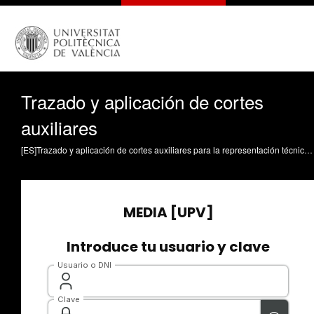
Trazado y aplicación de cortes
auxiliares
[ES]Trazado y aplicación de cortes auxiliares para la representación técnica de objetos con geometría interna según normas ISO Defez Garcia, B. (2025). Trazado y aplicación de cortes auxiliares. Universitat Politècnica de València. https://riunet.upv.es/handle/10251/221120 DER