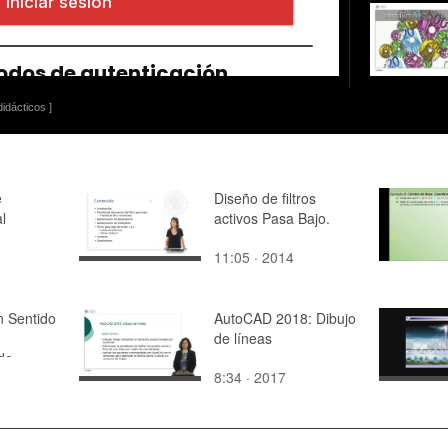
idácticos ]
e
Diseño de filtros
l
activos Pasa Bajo.
11:05 · 2014
n Sentido
AutoCAD 2018: Dibujo
de líneas
 de
8:34 · 2017
ceso