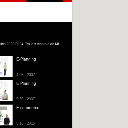
Videoensayo para el curso La Narración en la Postproducción del Máster en Postproducción Digital de la UPV. Año académico 2023/2024. Texto y montaje de Miriana Mallia. Todos los videos pertenecen a la película Asteroid City, dirigida por Wes Anderson. Vídeo en italiano con subtítulos en español.
E-Planning
4:06 · 2007
E-Planning
5:39 · 2007
E-commerce
5:16 · 2015