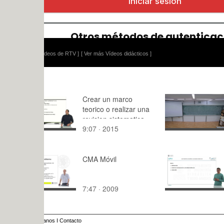
ídeos de RTV ]
[ Ver más Vídeos didácticos ]
Crear un marco
2022-ADE
teorico o realizar una
1
revision sistematica
9:07 · 2015
60:,0 · 202
CMA Móvil
¿Qué elem
acompañan
bombas hid
7:47 · 2009
7:12 · 202
anos
I
Contacto