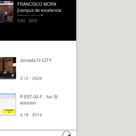
FRANCISCO MORA
[campus de excelencia
internacional]
3:03 · 2015
Jornada O-CITY
3:12 · 2024
P-EST-02-F - fun SI
solucion
4:18 · 2014