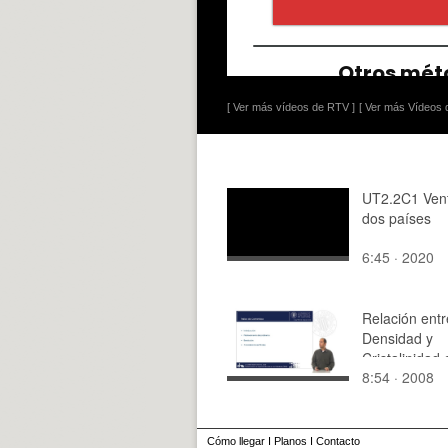
[ Ver más vídeos de RTV ]
[ Ver más Vídeos d
UT2.2C1 Ven
dos países
6:45 · 2020
Relación entr
Densidad y
Cristalinidad 
8:54 · 2008
Materiales Po
Cómo llegar
I
Planos
I
Contacto