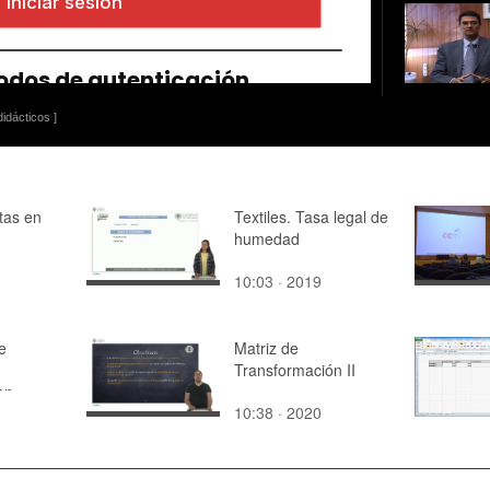
idácticos ]
tas en
Textiles. Tasa legal de
humedad
10:03 · 2019
e
Matriz de
Transformación II
en
10:38 · 2020
liméricos