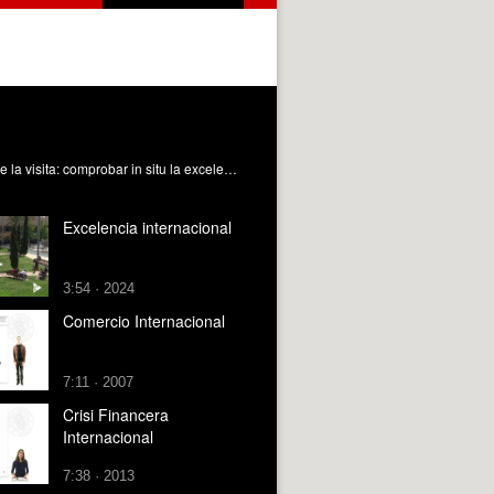
La Universitat Politècnica de València (UPV) ha recibido a la Comisión de Acreditación de Ingeniería de ABET. El objetivo de la visita: comprobar in situ la excelencia de los 10 programas acreditados por ABET que imparte la UPV.
Excelencia internacional
3:54 · 2024
Comercio Internacional
7:11 · 2007
Crisi Financera
Internacional
7:38 · 2013