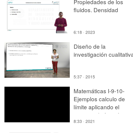
Propiedades de los
fluidos. Densidad
6:18 · 2023
Diseño de la
investigación cualitativ
5:37 · 2015
Matemáticas I-9-10-
Ejemplos calculo de
límite aplicando el
teorema de función
8:33 · 2021
algebraica