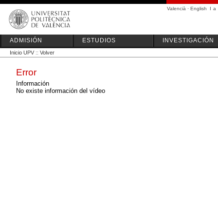
Valencià
·
English
I
a
ADMISIÓN
ESTUDIOS
INVESTIGACIÓN
Inicio UPV
::
Volver
Error
Información
No existe información del vídeo