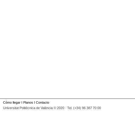
Cómo llegar
I
Planos
I
Contacto
Universitat Politècnica de València © 2020 · Tel. (+34) 96 387 70 00