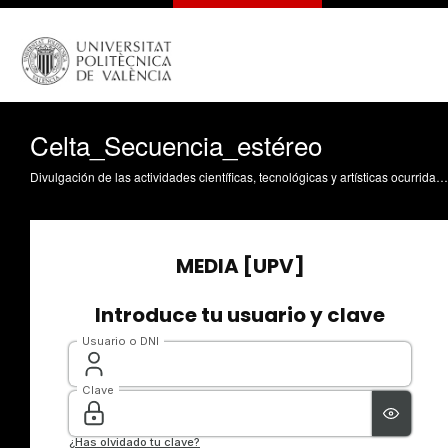
Celta_Secuencia_estéreo
Divulgación de las actividades científicas, tecnológicas y artísticas ocurridas en los tres campus de la UPV