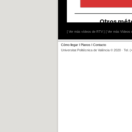
[ Ver más vídeos de RTV ]
[ Ver más Vídeos d
Cómo llegar
I
Planos
I
Contacto
Universitat Politècnica de València © 2020 · Tel. 