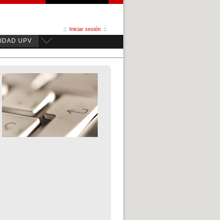
::
Iniciar sesión
::
IDAD UPV