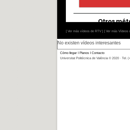
[ Ver más vídeos de RTV ]
[ Ver más Vídeos d
No existen vídeos interesantes
Cómo llegar
I
Planos
I
Contacto
Universitat Politècnica de València © 2020 · Tel. 