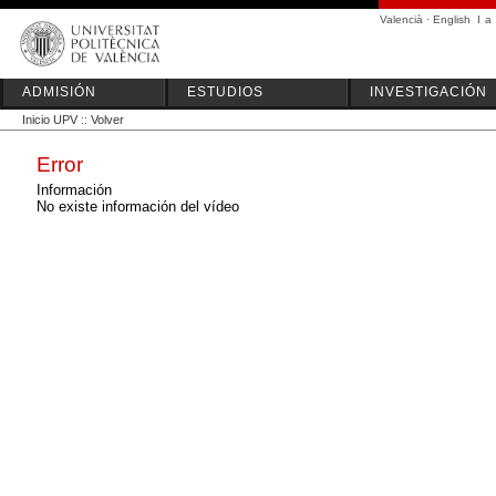
Valencià
·
English
I
a
ADMISIÓN
ESTUDIOS
INVESTIGACIÓN
Inicio UPV
::
Volver
Error
Información
No existe información del vídeo