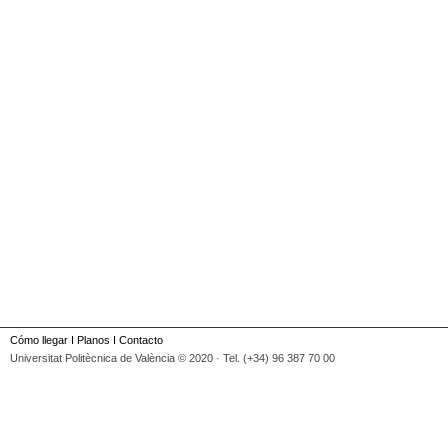
Cómo llegar
I
Planos
I
Contacto
Universitat Politècnica de València © 2020 · Tel. (+34) 96 387 70 00