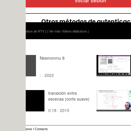
ídeos de RTV ]
[ Ver más Vídeos didácticos ]
Nesmonmu 8
AVD - UNIT 
PRELIMIN
: · 2022
110:18 · 2
transición entre
Control h-in
escenas (corte suave)
grados de l
(ejemplo se
0:18 · 2015
12:58 · 20
anos
I
Contacto