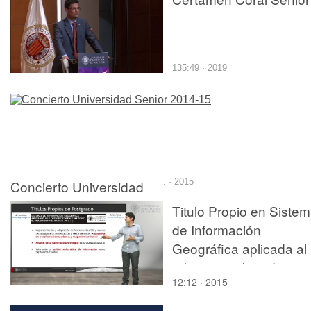
135:49 · 2019
Concierto Universidad
: · 2015
Senior 2014-15
Titulo Propio en Siste
de Información
Geográfica aplicada al
urbanismo, la ordenaci
12:12 · 2015
del territorio y el paisaj