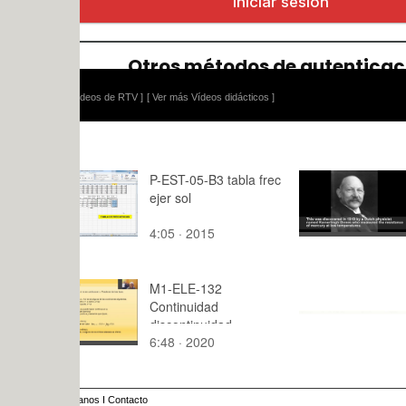
ídeos de RTV ]
[ Ver más Vídeos didácticos ]
P-EST-05-B3 tabla frec
SUPERCO
ejer sol
S
4:05 · 2015
6:39 · 201
M1-ELE-132
Ejercicio F
Continuidad
discontinuidad
6:48 · 2020
0:15 · 201
anos
I
Contacto