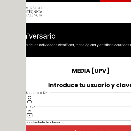
iversario
n de las actividades científicas, tecnológicas y artísticas ocurridas en los tres cam