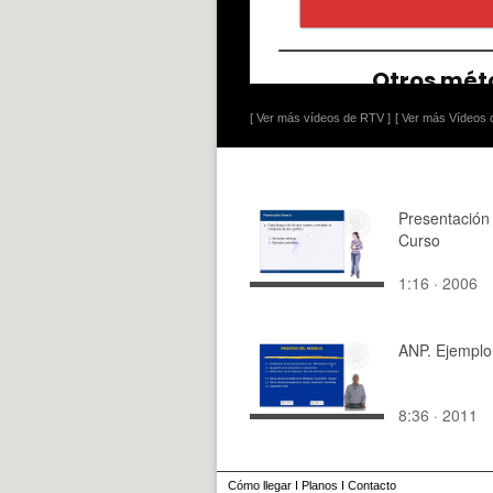
[ Ver más vídeos de RTV ]
[ Ver más Vídeos d
Presentación
Curso
1:16 · 2006
ANP. Ejemplo
8:36 · 2011
Cómo llegar
I
Planos
I
Contacto