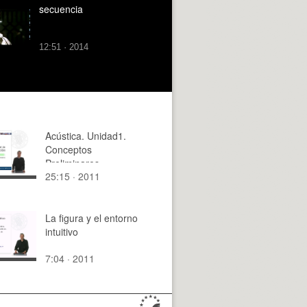
secuencia
12:51 · 2014
Acústica. Unidad1.
Conceptos
Preliminares
25:15 · 2011
La figura y el entorno
intuitivo
7:04 · 2011