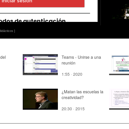
idácticos ]
 del
Teams - Unirse a una
reunión
1:55 · 2020
¿Matan las escuelas la
creatividad?
20:30 · 2015