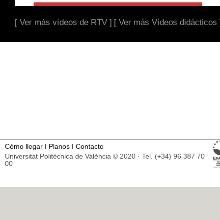
[ Ver más vídeos de RTV ]
[ Ver más Vídeos didácticos 
Cómo llegar
I
Planos
I
Contacto
Universitat Politècnica de València © 2020 · Tel. (+34) 96 387 70
00