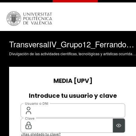
TransversalIV_Grupo12_FerrandoSánchezHelena
Divulgación de las actividades científicas, tecnológicas y artísticas ocurridas en los tres campus de la UPV