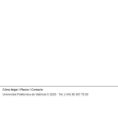
Cómo llegar
I
Planos
I
Contacto
Universitat Politècnica de València © 2020 · Tel. (+34) 96 387 70 00