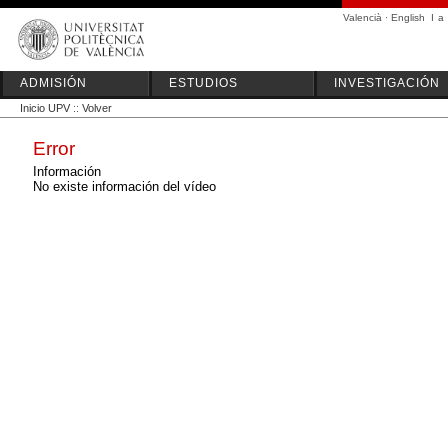
Valencià
·
English
I
a
ADMISIÓN
ESTUDIOS
INVESTIGACIÓN
Inicio UPV
::
Volver
Error
Información
No existe información del vídeo