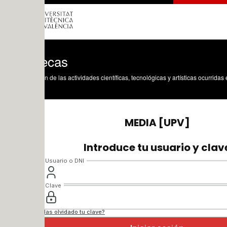
ecas
n de las actividades científicas, tecnológicas y artísticas ocurridas en los tres cam