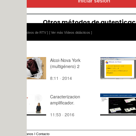
ídeos de RTV ]
[ Ver más Vídeos didácticos ]
Alcoi-Nova York
Tema 9. Si
(multigénero) 2
ecuacione
diferencia
8:11 · 2014
14:34 · 20
de Euler.
Caracterizacion
Ejercicio 6
amplificador.
de técnicas
para ingeni
11:53 · 2016
4:18 · 202
biomédica
anos
I
Contacto