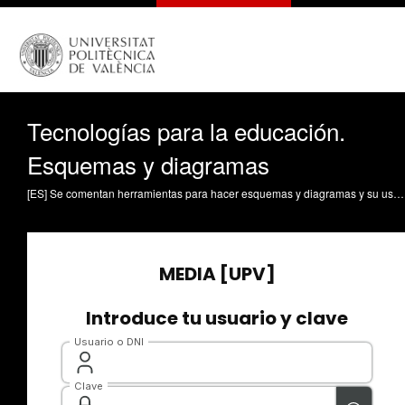
Tecnologías para la educación.
Esquemas y diagramas
[ES] Se comentan herramientas para hacer esquemas y diagramas y su uso en la educación. Despujol Zabala, Ignacio (2026). Tecnologías para la educación. Esquemas y diagramas. https://riunet.upv.es/handle/10251/237986 DER