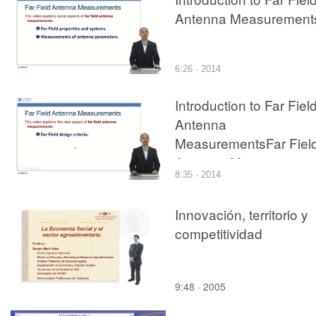
Antenna Measurement
6:26 · 2014
Introduction to Far Fiel
Antenna
MeasurementsFar Fiel
Antenna Measurement
8:35 · 2014
design criteria
Innovación, territorio y
competitividad
9:48 · 2005