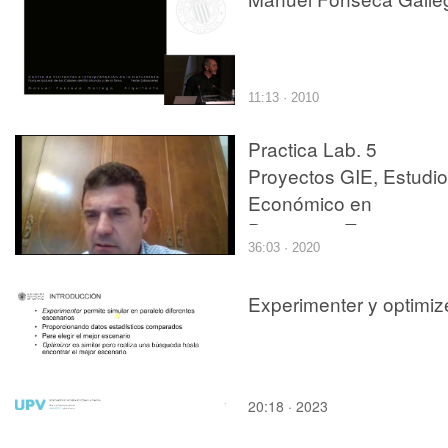
11:13 · 2010
Practica Lab. 5
Proyectos GIE, Estudio
Económico en
Proyectos, Teoria
36:03 · 2020
Introductoria
Experimenter y optimiz
20:18 · 2023