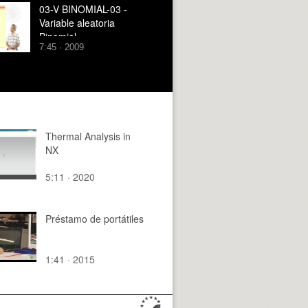
03-V BINOMIAL-03 -
Variable aleatoria
Binomial
7:45 · 2009
Thermal Analysis in
NX
5:11 · 2020
Préstamo de portátiles
1:41 · 2015