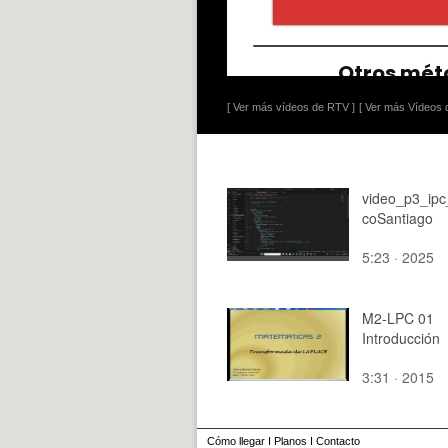
[ Ver más vídeos de RTV ]
[ Ver más Vídeos d
video_p3_ipc
coSantiago
5:23 · 2025
M2-LPC 01
Introducción
3:31 · 2015
Cómo llegar
I
Planos
I
Contacto