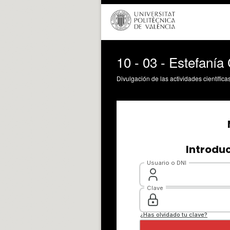
10 - 03 - Estefaní
Divulgación de las actividades científica