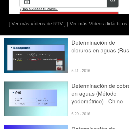
[ Ver más vídeos de RTV ]
[ Ver más Vídeos didácticos 
Determinación de
cloruros en aguas (Rus
5:41 · 2016
Determinación de cobr
en aguas (Método
yodométrico) - Chino
6:20 · 2016
Determinación de