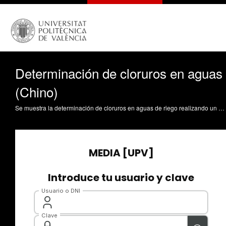
Determinación de cloruros en aguas
(Chino)
Se muestra la determinación de cloruros en aguas de riego realizando un análisis cualitativo para determinar su posible existencia en aguas Soriano Soto, MD. (2017). Determinación de cloruros en aguas (Chino). https://riunet.upv.es/handle/10251/86675 DER