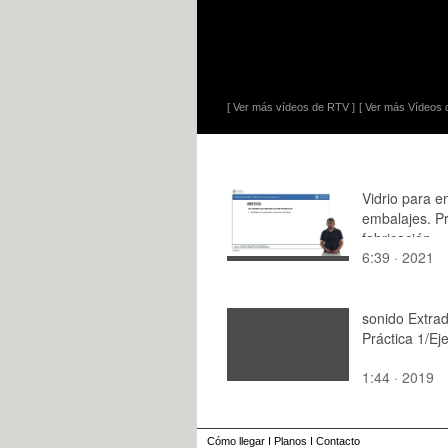
[ Ver más vídeos de RTV ]
[ Ver más Vídeos d
Vidrio para e
embalajes. P
fabricación.
6:39 · 2021
sonido Extrad
Práctica 1/Eje
1:44 · 2019
Cómo llegar
I
Planos
I
Contacto