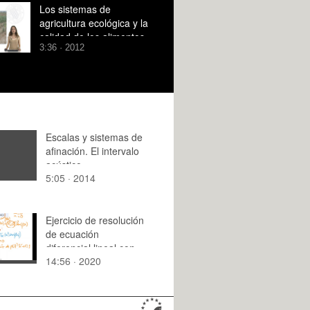
Los sistemas de
agricultura ecológica y la
calidad de los alimentos
3:36 · 2012
(parte2)
Escalas y sistemas de
afinación. El intervalo
acústico
5:05 · 2014
Ejercicio de resolución
de ecuación
diferencial lineal con
14:56 · 2020
coeficientes
constantes no
homogénea