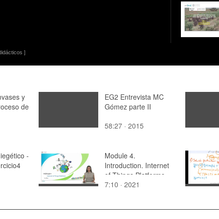
idácticos ]
nvases y
EG2 Entrevista MC
roceso de
Gómez parte II
58:27 · 2015
iegético -
Module 4.
rcicio4
Introduction. Internet
of Things Platforms.
7:10 · 2021