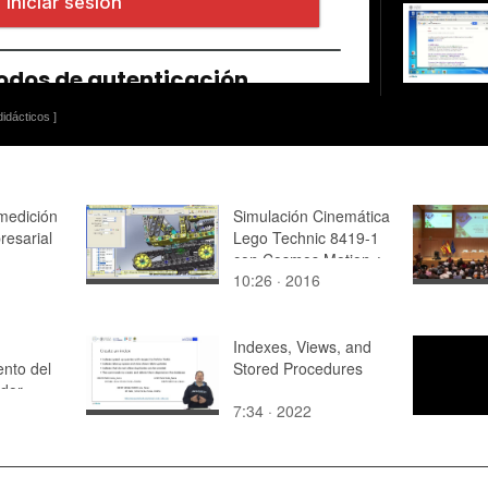
idácticos ]
 medición
Simulación Cinemática
resarial
Lego Technic 8419-1
con Cosmos Motion ¿
10:26 · 2016
07 de 11 - no audio
Indexes, Views, and
ento del
Stored Procedures
dor
7:34 · 2022
0 II