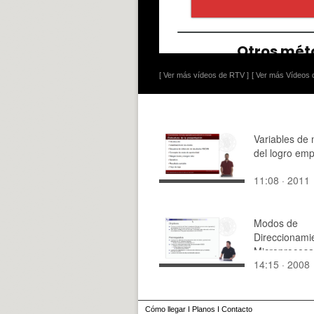
[ Ver más vídeos de RTV ]
[ Ver más Vídeos d
Variables de
del logro emp
11:08 · 2011
Modos de
Direccionami
Microprocesa
14:15 · 2008
Motorola 6800
Cómo llegar
I
Planos
I
Contacto