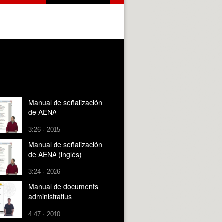
Manual de señalización
de AENA
3:26 · 2015
Manual de señalización
de AENA (inglés)
3:24 · 2026
Manual de documents
administratius
4:47 · 2010