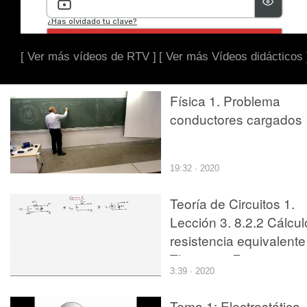
[ Ver más vídeos de RTV ]
[ Ver más Vídeos didácticos 
Física 1. Problema
conductores cargados 
19:32 · 2020
Teoría de Circuitos 1.
Lección 3. 8.2.2 Cálcul
resistencia equivalente
Thevenin. Ejercicio 1
3:39 · 2020
Tema 1: Electrostática