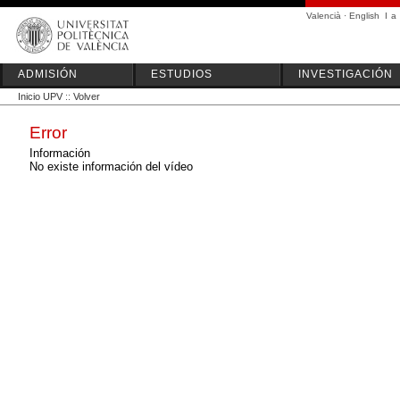
Valencià
·
English
I
a
ADMISIÓN
ESTUDIOS
INVESTIGACIÓN
Inicio UPV
::
Volver
Error
Información
No existe información del vídeo