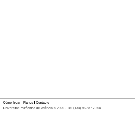
Cómo llegar
I
Planos
I
Contacto
Universitat Politècnica de València © 2020 · Tel. (+34) 96 387 70 00