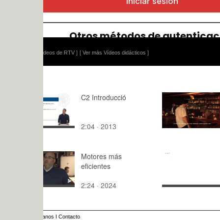
ídeos de RTV ]
[ Ver más Vídeos didácticos ]
C2 Introducció
MILOSAN3
CORTOME
LAST DRI
2:04 · 2013
3:42 · 201
Motores más
Introducció
eficientes
Ejercicios 
(AND) - Set
2:24 · 2024
27:42 · 20
3
anos
I
Contacto