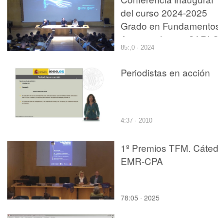
del curso 2024-2025
Grado en Fundamento
Arquitectónicos.CARL
85:,0 · 2024
CALDERÓN
URREIZTIETA."Dirigir
Periodistas en acción
una orquesta ¿arte,
técnica... magia?"
4:37 · 2010
1º Premios TFM. Cáted
EMR-CPA
78:05 · 2025