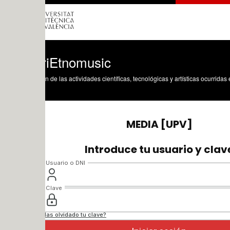
riEtnomusic
n de las actividades científicas, tecnológicas y artísticas ocurridas en los tres cam