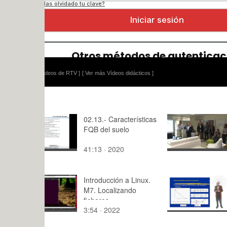
ídeos de RTV ]
[ Ver más Vídeos didácticos ]
02.13.- Características
Bill Aulet 
FQB del suelo
41:13 · 2020
2:30 · 202
Introducción a Linux.
Distancia 
M7. Localizando
índice de 
ficheros
3:54 · 2022
9:18 · 201